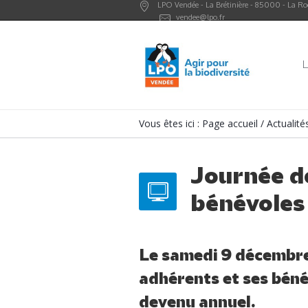
LPO Vendée -
La Brétinière
-
85000
-
La Ro
vendee@lpo.fr
L
Vous êtes ici :
Page accueil
/
Actualit
Journée d
bénévoles
Le samedi 9 décembre 
adhérents et ses béné
devenu annuel.