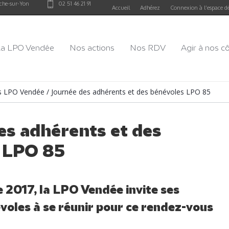
che-sur-Yon
02 51 46 21 91
Accueil
Adhérez
Connexion à l’espace d
a LPO Vendée
Nos actions
Nos RDV
Agir à nos c
és LPO Vendée
/
Journée des adhérents et des bénévoles LPO 85
es adhérents et des
 LPO 85
2017, la LPO Vendée invite ses
voles à se réunir pour ce rendez-vous