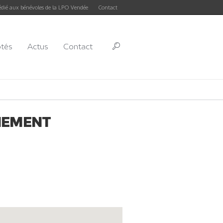
édié aux bénévoles de la LPO Vendée
Contact
ôtés
Actus
Contact
NEMENT