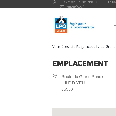
LPO Vendée -
La Brétinière
-
85000
-
La Ro
vendee@lpo.fr
L
Vous êtes ici :
Page accueil
/
Le Grand 
EMPLACEMENT
Route du Grand Phare
L ILE D YEU
85350