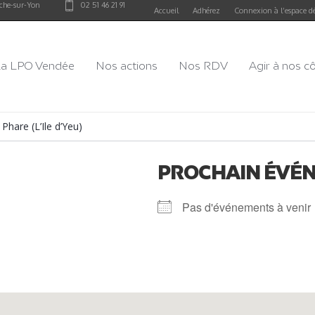
che-sur-Yon
02 51 46 21 91
Accueil
Adhérez
Connexion à l’espace d
a LPO Vendée
Nos actions
Nos RDV
Agir à nos c
Phare (L’Ile d’Yeu)
PROCHAIN ÉVÉ
Pas d'événements à venir