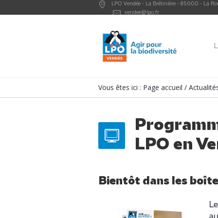
LPO Vendée -
La Brétinière
-
85000
-
La Ro
vendee@lpo.fr
L
Vous êtes ici :
Page accueil
/
Actualit
Programme
LPO en Ve
Bientôt dans les boît
Le
au