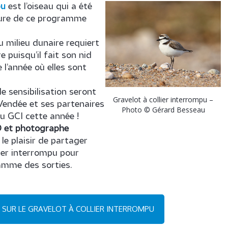
pu
est l’oiseau qui a été
rture de ce programme
milieu dunaire requiert
e puisqu’il fait son nid
 l’année où elles sont
e sensibilisation seront
Gravelot à collier interrompu –
Vendée et ses partenaires
Photo © Gérard Besseau
u GCI cette année !
O et photographe
 le plaisir de partager
ier interrompu pour
ramme des sorties.
S SUR LE GRAVELOT À COLLIER INTERROMPU