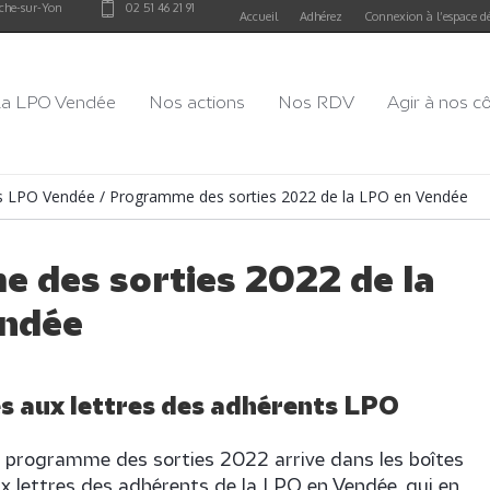
che-sur-Yon
02 51 46 21 91
Accueil
Adhérez
Connexion à l’espace d
a LPO Vendée
Nos actions
Nos RDV
Agir à nos c
és LPO Vendée
/
Programme des sorties 2022 de la LPO en Vendée
 des sorties 2022 de la
ndée
es aux lettres des adhérents LPO
 programme des sorties 2022 arrive dans les boîtes
x lettres des adhérents de la LPO en Vendée, qui en