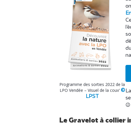
on
En
Ce
l’
so
dé
du
na
Programme des sorties 2022 de la
LPO Vendée – Visuel de la couv’
©
La
LPST
se
😉
Le Gravelot à collier